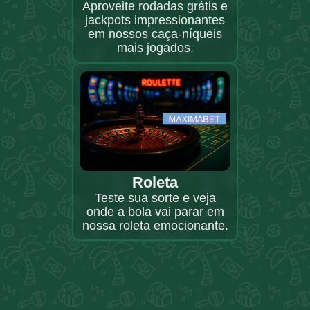
Aproveite rodadas grátis e
jackpots impressionantes
em nossos caça-níqueis
mais jogados.
Roleta
Teste sua sorte e veja
onde a bola vai parar em
nossa roleta emocionante.