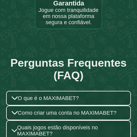
Garantida
Jogue com tranquilidade
em nossa plataforma
segura e confiável.
Perguntas Frequentes
(FAQ)
O que é o MAXIMABET?
O MAXIMABET é uma plataforma de
Como criar uma conta no MAXIMABET?
jogos online que oferece uma
experiência completa com bônus de
Para criar uma conta, clique em
Quais jogos estão disponíveis no
Ano Novo, prêmios exclusivos e uma
“Inscreva-se”, preencha suas
MAXIMABET?
interface fácil de usar.
informações pessoais e aproveite o